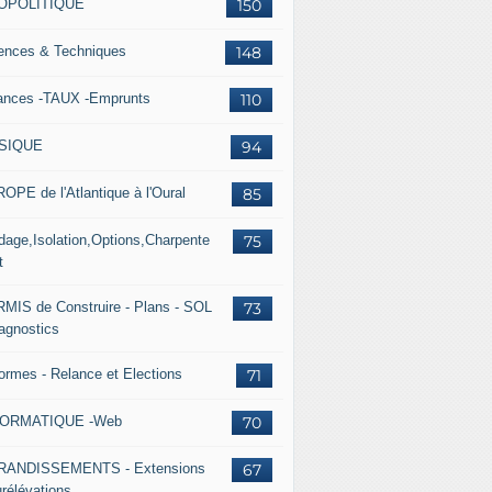
OPOLITIQUE
150
ences & Techniques
148
ances -TAUX -Emprunts
110
SIQUE
94
OPE de l'Atlantique à l'Oural
85
dage,Isolation,Options,Charpente
75
t
MIS de Construire - Plans - SOL
73
iagnostics
ormes - Relance et Elections
71
FORMATIQUE -Web
70
RANDISSEMENTS - Extensions
67
urélévations