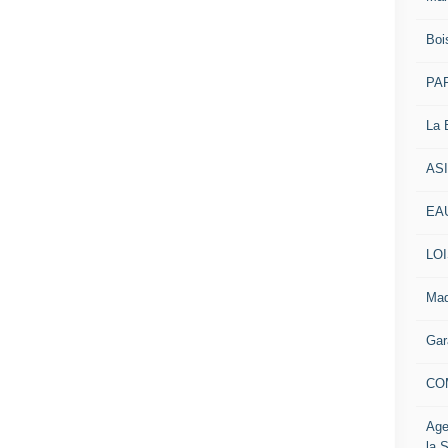
Boi
PAR
La 
AS
EAU
LOI
Mad
Gar
CO
Age
la 