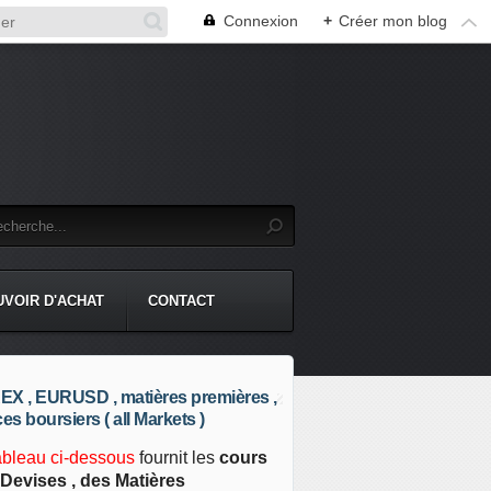
Connexion
+
Créer mon blog
UVOIR D'ACHAT
CONTACT
X , EURUSD , matières premières ,
ces boursiers ( all Markets )
ableau ci-dessous
fournit les
cours
Devises , des Matières