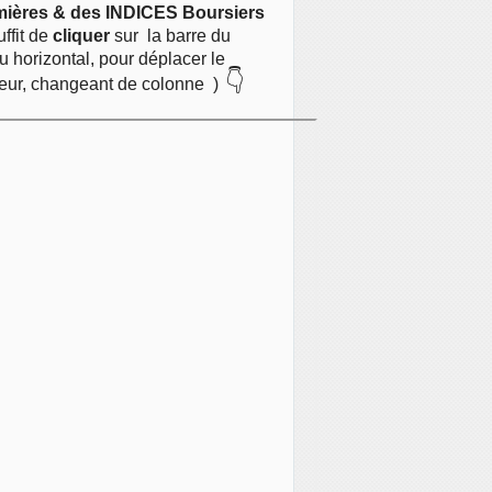
mières & des INDICES Boursiers
suffit de
cliquer
sur
la barre du
 horizontal, pour déplacer le
👇
eur, changeant de colonne )