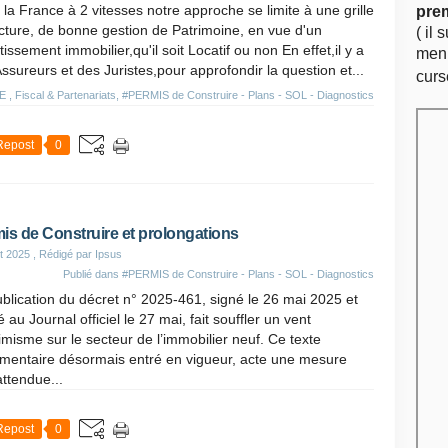
la France à 2 vitesses notre approche se limite à une grille
pre
cture, de bonne gestion de Patrimoine, en vue d'un
( il 
tissement immobilier,qu'il soit Locatif ou non En effet,il y a
menu
ssureurs et des Juristes,pour approfondir la question et...
curs
, Fiscal & Partenariats
,
#PERMIS de Construire - Plans - SOL - Diagnostics
Repost
0
is de Construire et prolongations
t 2025
, Rédigé par Ipsus
Publié dans
#PERMIS de Construire - Plans - SOL - Diagnostics
blication du décret n° 2025-461, signé le 26 mai 2025 et
é au Journal officiel le 27 mai, fait souffler un vent
imisme sur le secteur de l’immobilier neuf. Ce texte
ementaire désormais entré en vigueur, acte une mesure
attendue...
Repost
0