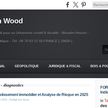
n Wood
 & pour un Urbanisme créatif & durable - Wooden Houses -
tique - Tél.: 06 70 83 32 58 FRANCE ( 29600 )
NAL
GÉOPOLITIQUE
JURIDIQUE & FISCAL
BOIS & PO
 - diagnostics
FORE
Indi
stissement immobilier et Analyse de Risque en 2025
t 2025
, Rédigé par Ipsus
le
T
des 