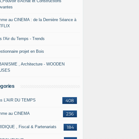
s,Pouvoir d'Achat et Constructions
ovantes
me au CINEMA : de la Dernière Séance à
TFLIX
s l'Air du Temps - Trends
stionnaire projet en Bois
ANISME , Architecture - WOODEN
USES
gories
s L'AIR DU TEMPS
408
mme au CINEMA
236
IDIQUE , Fiscal & Partenariats
184