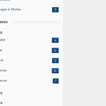
tagne & Morlaix
3
ives
26
illet
4
ai
6
ril
2
vrier
6
nvier
1
25
24