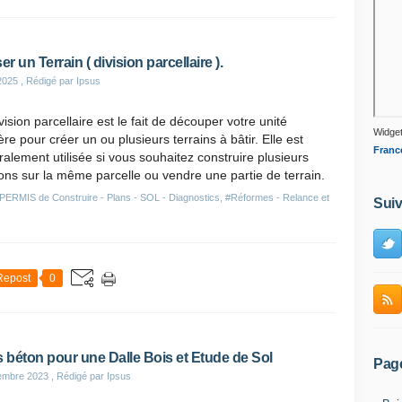
er un Terrain ( division parcellaire ).
2025
, Rédigé par Ipsus
vision parcellaire est le fait de découper votre unité
Widget
ère pour créer un ou plusieurs terrains à bâtir. Elle est
Franc
alement utilisée si vous souhaitez construire plusieurs
ns sur la même parcelle ou vendre une partie de terrain.
PERMIS de Construire - Plans - SOL - Diagnostics
,
#Réformes - Relance et
Suiv
Repost
0
s béton pour une Dalle Bois et Etude de Sol
Pag
embre 2023
, Rédigé par Ipsus