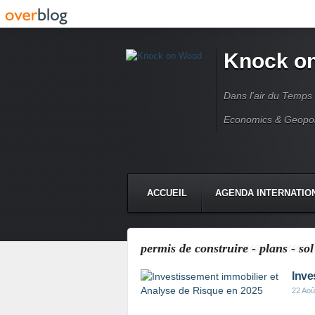
Knock o
Dans l'air du Temps
Economics & Geopoli
ACCUEIL
AGENDA INTERNATIO
permis de construire - plans - sol
Inve
22 Aoû