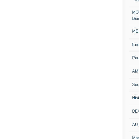
MOD
Boi
MEN
Ene
Pou
AM
Sec
His
DE
AU
Mar