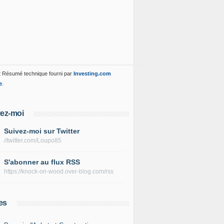
 Résumé technique fourni par
Investing.com
e
.
ez-moi
Suivez-moi sur Twitter
//twitter.com/Loupo85
S'abonner au flux RSS
https://knock-on-wood.over-blog.com/rss
es