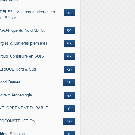
ELES : Maisons modernes en
65
s - Séjour
A Afrique du Nord M.- O.
59
rgies & Matières premières
53
rquoi Construire en BOIS
53
ERIQUE Nord & Sud
50
ond Oeuvre
49
toire & Archeologie
45
VELOPPEMENT DURABLE
42
TOCONSTRUCTION
40
itime Shipping
37