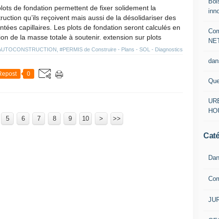
Boi
lots de fondation permettent de fixer solidement la
inn
ruction qu’ils reçoivent mais aussi de la désolidariser des
tées capillaires. Les plots de fondation seront calculés en
Com
ion de la masse totale à soutenir. extension sur plots
NE
AUTOCONSTRUCTION
,
#PERMIS de Construire - Plans - SOL - Diagnostics
dan
Repost
0
Que
URB
HO
5
6
7
8
9
10
>
>>
Caté
Dan
Co
JUR