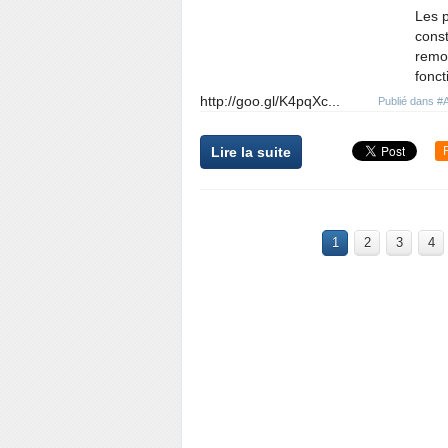
Les p
const
remon
fonct
http://goo.gl/K4pqXc...
Publié dans
#
Lire la suite
1
2
3
4