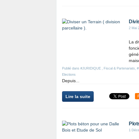
Divis
2 Mai 
La di
fonci
génér
maiso
Publié dans
#JURIDIQUE , Fiscal & Partenariats
,
#
Elections
Depuis...
Lire la suite
Plot
1 Déc