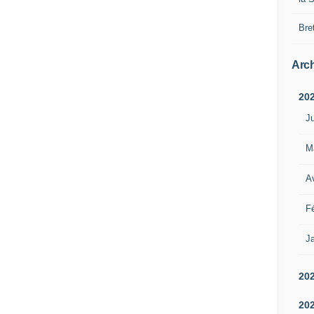
Bre
Arch
20
Ju
M
Av
Fé
Ja
20
20