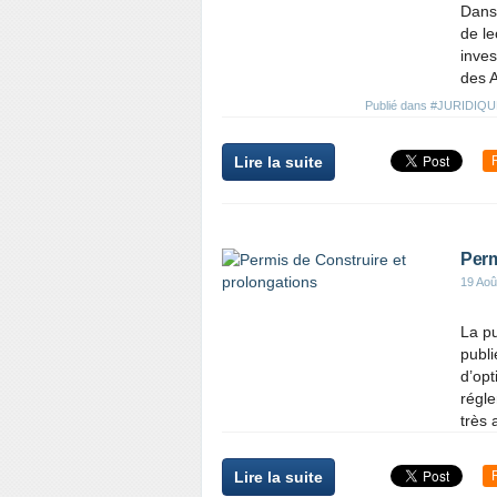
Dans 
de le
inves
des A
Publié dans
#JURIDIQUE 
Lire la suite
Perm
19 Aoû
La pu
publi
d’opt
régl
très 
Lire la suite