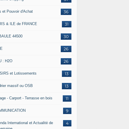
s et Pouvoir d'Achat
36
IS & ILE de FRANCE
31
BAULE 44500
30
IE
26
 : H2O
26
SIRS et Lotissements
13
rier massif ou OSB
13
age - Carport - Terrasse en bois
11
MMUNICATION
9
nda International et Actualité de
4
Semaine