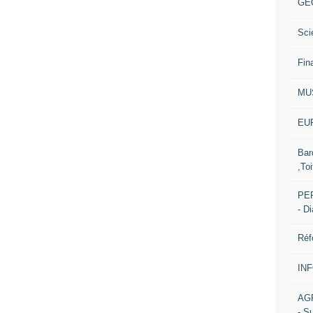
GE
Sci
Fin
MU
EUR
Bar
,Toi
PER
- D
Réf
IN
AG
- S