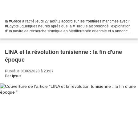
la #Grèce a ratifié jeudi 27 aoùt 1 accord sur les frontières maritimes avec l'
#Égypte , quelques heures après que la #Turquie ait prolongé l'exploitation
d'un navire de recherche sismique en Méditerranée orientale et a annoncé
qu'elle organiserait des...
LINA et la révolution tunisienne : la fin d'une
époque
Publié le 01/02/2020 à 23:07
Par
Ipsus