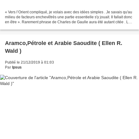
« Vers l’Orient compliqué, je volais avec des idées simples . Je savais qu'au
milieu de facteurs enchevêtrés une partie essentielle s'y jouait. Il fallait donc
en être ». Rarement phrase de Charles de Gaulle aura été autant citée . Le
contexte a changé...
Aramco,Pétrole et Arabie Saoudite ( Ellen R.
Wald )
Publié le 21/12/2019 à 01:03
Par
Ipsus