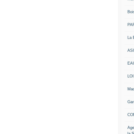
Boi
PAR
La 
AS
EAU
LOI
Mad
Gar
CO
Age
la 