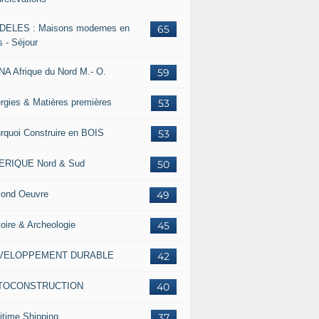
ELES : Maisons modernes en
65
s - Séjour
A Afrique du Nord M.- O.
59
rgies & Matières premières
53
rquoi Construire en BOIS
53
ERIQUE Nord & Sud
50
ond Oeuvre
49
toire & Archeologie
45
VELOPPEMENT DURABLE
42
TOCONSTRUCTION
40
itime Shipping
37