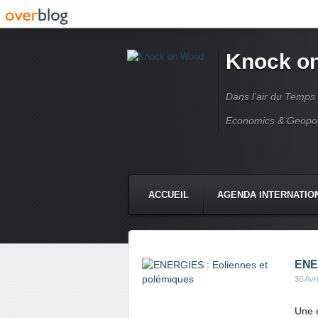
Knock o
Dans l'air du Temps
Economics & Geopoli
ACCUEIL
AGENDA INTERNATIO
ENER
30 Avr
Une é