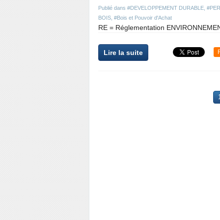
Publié dans
#DEVELOPPEMENT DURABLE
,
#PERM
BOIS
,
#Bois et Pouvoir d'Achat
RE = Réglementation ENVIRONNEMENTA
Lire la suite