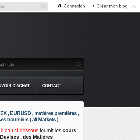
Connexion
+
Créer mon blog
UVOIR D'ACHAT
CONTACT
X , EURUSD , matières premières ,
ces boursiers ( all Markets )
ableau ci-dessous
fournit les
cours
Devises , des Matières