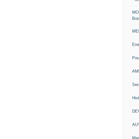
MOD
Boi
MEN
Ene
Pou
AM
Sec
His
DE
AU
Mar