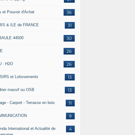
s et Pouvoir d'Achat
36
IS & ILE de FRANCE
31
BAULE 44500
30
IE
26
 : H2O
26
SIRS et Lotissements
13
rier massif ou OSB
13
age - Carport - Terrasse en bois
11
MMUNICATION
9
nda International et Actualité de
4
Semaine