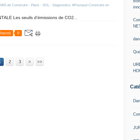
Boi
IS de Construire - Plans - SOL - Diagnostics
,
#Pourquoi Construire en
inn
LE Les seuils d'émissions de CO2...
Com
NE
Repost
0
dan
Que
1
2
3
>
>>
URB
HO
Caté
Dan
Co
JUR