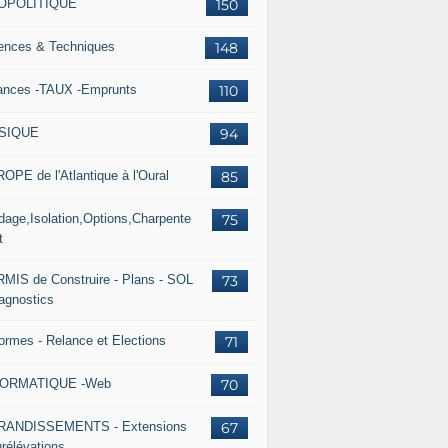
OPOLITIQUE
150
ences & Techniques
148
ances -TAUX -Emprunts
110
SIQUE
94
OPE de l'Atlantique à l'Oural
85
dage,Isolation,Options,Charpente
75
t
MIS de Construire - Plans - SOL
73
iagnostics
ormes - Relance et Elections
71
FORMATIQUE -Web
70
RANDISSEMENTS - Extensions
67
urélévations