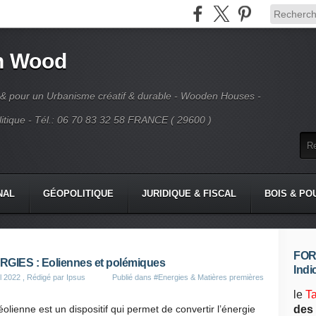
n Wood
 & pour un Urbanisme créatif & durable - Wooden Houses -
tique - Tél.: 06 70 83 32 58 FRANCE ( 29600 )
NAL
GÉOPOLITIQUE
JURIDIQUE & FISCAL
BOIS & PO
FORE
GIES : Eoliennes et polémiques
Indi
il 2022
, Rédigé par Ipsus
Publié dans
#Energies & Matières premières
le
T
olienne est un dispositif qui permet de convertir l’énergie
des 