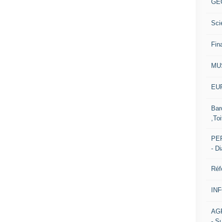
GE
Sci
Fin
MU
EUR
Bar
,Toi
PER
- D
Réf
IN
AG
- S