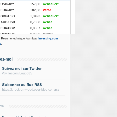
 Résumé technique fourni par
Investing.com
e
.
ez-moi
Suivez-moi sur Twitter
//twitter.com/Loupo85
S'abonner au flux RSS
https://knock-on-wood.over-blog.com/rss
es