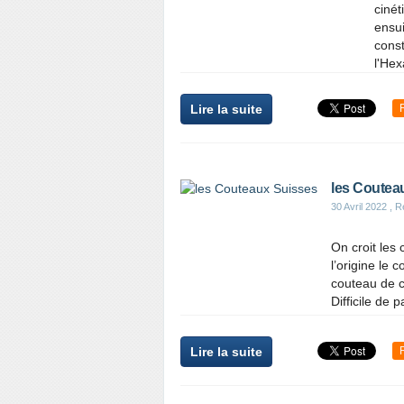
cinét
ensui
const
l'Hex
Lire la suite
les Coutea
30 Avril 2022
, R
On croit les 
l’origine le 
couteau de c
Difficile de 
Lire la suite