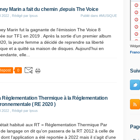
ney Marin a fait du chemin ,depuis The Voice
il 2022
, Rédigé par Ipsus
Publié dans
#MUSIQUE
ey Marin fut la gagnante de l'émission The Voice 8
sée sur TF1 en 2019 . Après la sortie d'un premier album
20, la jeune femme a décidé de reprendre sa liberté
Widget
tique et a quitté sa maison de disques. Aujourd'hui en
Franc
endante, elle...
Repost
0
Suiv
a Règlementation Thermique à la Réglementation
ronnementale ( RE 2020 )
il 2022
, Rédigé par Ipsus
'était habitué aux RT = Réglementation Thermique Par
Pag
de langage on dit qu'on passera de la RT 2012 à celle de
dont l'application a été reportée à 2022 mais il s'agit d'une