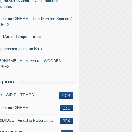
s,Pouvoir d'Achat et Constructions
ovantes
me au CINEMA : de la Dernière Séance à
TFLIX
s l'Air du Temps - Trends
stionnaire projet en Bois
ANISME , Architecture - WOODEN
USES
gories
s L'AIR DU TEMPS
408
mme au CINEMA
236
IDIQUE , Fiscal & Partenariats
184