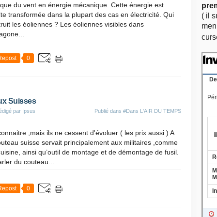
ique du vent en énergie mécanique. Cette énergie est
pre
te transformée dans la plupart des cas en électricité. Qui
( il 
ruit les éoliennes ? Les éoliennes visibles dans
menu
agone...
curs
Repost
0
ux Suisses
édigé par Ipsus
Publié dans
#Dans L'AIR DU TEMPS
connaitre ,mais ils ne cessent d'évoluer ( les prix aussi ) A
couteau suisse servait principalement aux militaires ,comme
uisine, ainsi qu’outil de montage et de démontage de fusil.
parler du couteau...
Repost
0