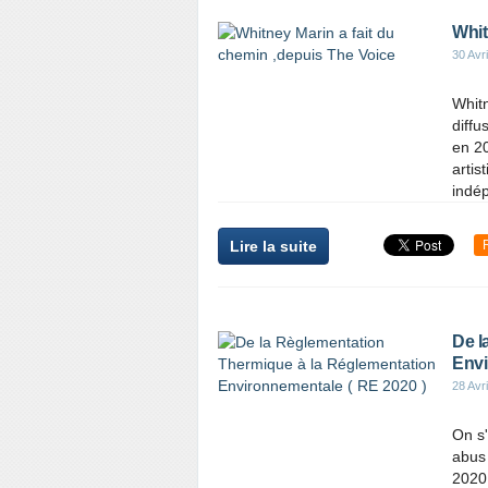
Whit
30 Avr
Whitn
diffu
en 20
artis
indép
Lire la suite
De l
Envi
28 Avr
On s
abus 
2020 