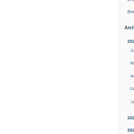
Bre
Arch
20
Ju
M
Av
Fé
Ja
20
20