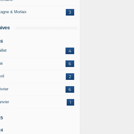
tagne & Morlaix
3
ives
26
illet
4
ai
6
ril
2
vrier
6
nvier
1
25
24