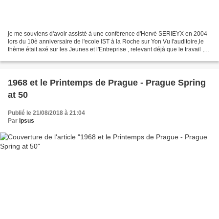
je me souviens d'avoir assisté à une conférence d'Hervé SERIEYX en 2004
lors du 10è anniversaire de l'ecole IST à la Roche sur Yon Vu l'auditoire,le
thème était axé sur les Jeunes et l'Entreprise , relevant déjà que le travail ,en
soi,n'est pas un enjeu...
1968 et le Printemps de Prague - Prague Spring
at 50
Publié le 21/08/2018 à 21:04
Par
Ipsus