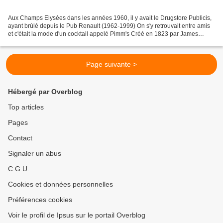
Aux Champs Elysées dans les années 1960, il y avait le Drugstore Publicis,
ayant brùlé depuis le Pub Renault (1962-1999) On s'y retrouvait entre amis
et c'était la mode d'un cocktail appelé Pimm's Créé en 1823 par James
Pimm, cette boisson a d'abord été...
Page suivante >
Hébergé par Overblog
Top articles
Pages
Contact
Signaler un abus
C.G.U.
Cookies et données personnelles
Préférences cookies
Voir le profil de Ipsus sur le portail Overblog