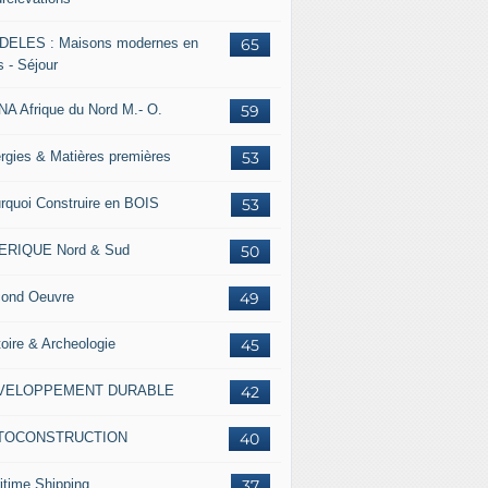
ELES : Maisons modernes en
65
s - Séjour
A Afrique du Nord M.- O.
59
rgies & Matières premières
53
rquoi Construire en BOIS
53
ERIQUE Nord & Sud
50
ond Oeuvre
49
toire & Archeologie
45
VELOPPEMENT DURABLE
42
TOCONSTRUCTION
40
itime Shipping
37