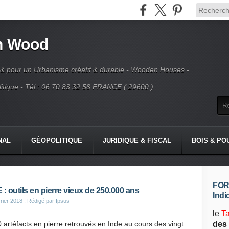
n Wood
 & pour un Urbanisme créatif & durable - Wooden Houses -
tique - Tél.: 06 70 83 32 58 FRANCE ( 29600 )
NAL
GÉOPOLITIQUE
JURIDIQUE & FISCAL
BOIS & PO
FORE
 : outils en pierre vieux de 250.000 ans
Indi
rier 2018
, Rédigé par Ipsus
le
T
 artéfacts en pierre retrouvés en Inde au cours des vingt
des 