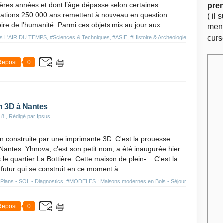
ères années et dont l’âge dépasse selon certaines
pre
mations 250.000 ans remettent à nouveau en question
( il 
toire de l’humanité. Parmi ces objets mis au jour aux
menu
curs
s L'AIR DU TEMPS
,
#Sciences & Techniques
,
#ASIE
,
#Histoire & Archeologie
Repost
0
n 3D à Nantes
18
, Rédigé par Ipsus
 construite par une imprimante 3D. C'est la prouesse
 Nantes. Yhnova, c'est son petit nom, a été inaugurée hier
le quartier La Bottière. Cette maison de plein-... C'est la
futur qui se construit en ce moment à...
Plans - SOL - Diagnostics
,
#MODELES : Maisons modernes en Bois - Séjour
Repost
0