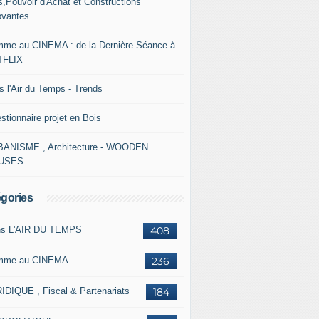
s,Pouvoir d'Achat et Constructions
ovantes
me au CINEMA : de la Dernière Séance à
TFLIX
s l'Air du Temps - Trends
stionnaire projet en Bois
ANISME , Architecture - WOODEN
USES
gories
s L'AIR DU TEMPS
408
mme au CINEMA
236
IDIQUE , Fiscal & Partenariats
184