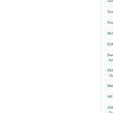
GE
Sci
Fin
MU
EUR
Bar
,Toi
PER
- D
Réf
IN
AG
- S