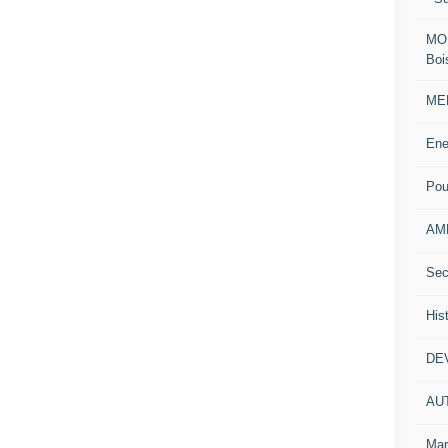
MOD
Boi
MEN
Ene
Pou
AM
Sec
His
DE
AU
Mar