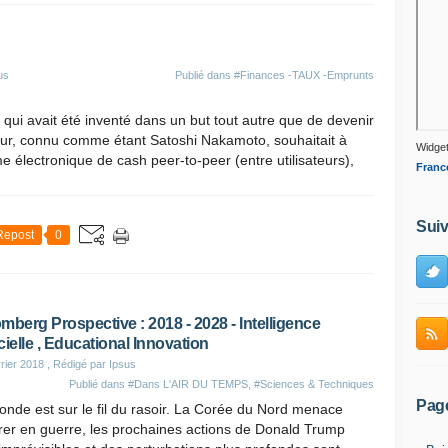
us
Publié dans
#Finances -TAUX -Emprunts
, qui avait été inventé dans un but tout autre que de devenir
ur, connu comme étant Satoshi Nakamoto, souhaitait à
Widget
me électronique de cash peer-to-peer (entre utilisateurs),
Franc
Suiv
Repost
0
mberg Prospective : 2018 - 2028 - Intelligence
icielle , Educational Innovation
rier 2018
, Rédigé par Ipsus
Publié dans
#Dans L'AIR DU TEMPS
,
#Sciences & Techniques
Pag
nde est sur le fil du rasoir. La Corée du Nord menace
rer en guerre, les prochaines actions de Donald Trump