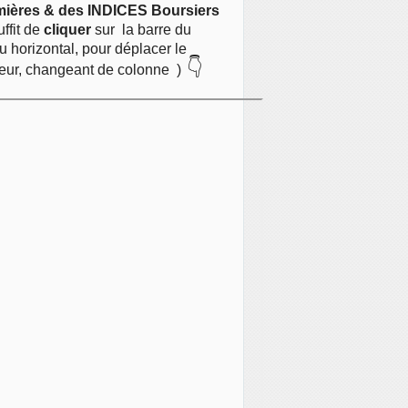
mières & des INDICES Boursiers
suffit de
cliquer
sur
la barre du
 horizontal, pour déplacer le
👇
eur, changeant de colonne )