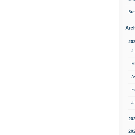
Bre
Arch
20
Ju
M
Av
Fé
Ja
20
20