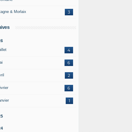
tagne & Morlaix
3
ives
26
illet
4
ai
6
ril
2
vrier
6
nvier
1
25
24