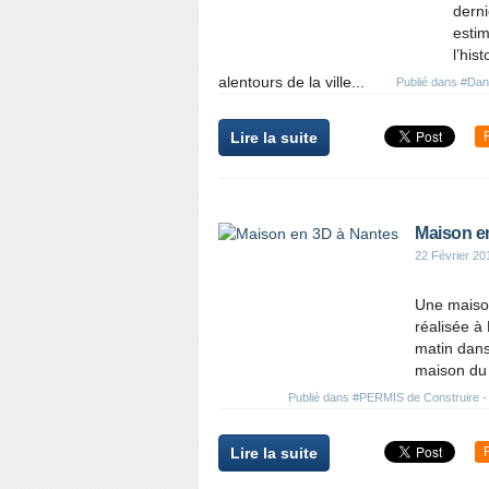
derni
esti
l’his
alentours de la ville...
Publié dans
#Dan
Lire la suite
Maison e
22 Février 20
Une maison
réalisée à
matin dans 
maison du 
Publié dans
#PERMIS de Construire - 
Lire la suite