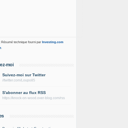
 Résumé technique fourni par
Investing.com
e
.
ez-moi
Suivez-moi sur Twitter
//twitter.com/Loupo85
S'abonner au flux RSS
https://knock-on-wood.over-blog.com/rss
es