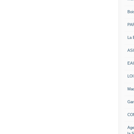
Boi
PAR
La 
AS
EAU
LOI
Mad
Gar
CO
Age
la 