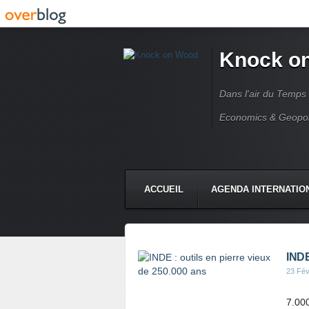
Knock o
Dans l'air du Temps
Economics & Geopoli
ACCUEIL
AGENDA INTERNATIO
INDE
23 Fév
7.000