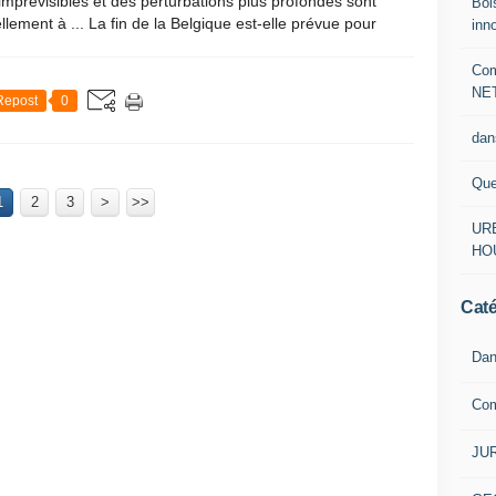
imprévisibles et des perturbations plus profondes sont
Boi
llement à ... La fin de la Belgique est-elle prévue pour
inn
Com
NE
Repost
0
dan
Que
1
2
3
>
>>
URB
HO
Caté
Dan
Co
JUR