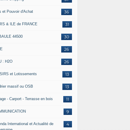
s et Pouvoir d'Achat
36
IS & ILE de FRANCE
31
BAULE 44500
30
IE
26
 : H2O
26
SIRS et Lotissements
13
rier massif ou OSB
13
age - Carport - Terrasse en bois
11
MMUNICATION
9
nda International et Actualité de
4
Semaine