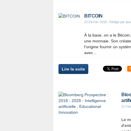
BITCOIN
22 Février 2018
, Rédigé par Ips
À la base, on a le Bitcoin
une monnaie. Son créate
l'origine fournir un systè
avec...
Lire la suite
Bloo
artif
21 Fév
Le mo
d'ent