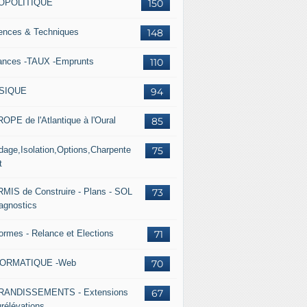
OPOLITIQUE
150
ences & Techniques
148
ances -TAUX -Emprunts
110
SIQUE
94
OPE de l'Atlantique à l'Oural
85
dage,Isolation,Options,Charpente
75
t
MIS de Construire - Plans - SOL
73
iagnostics
ormes - Relance et Elections
71
FORMATIQUE -Web
70
RANDISSEMENTS - Extensions
67
urélévations