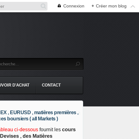
Connexion
+
Créer mon blog
UVOIR D'ACHAT
CONTACT
X , EURUSD , matières premières ,
ces boursiers ( all Markets )
ableau ci-dessous
fournit les
cours
Devises , des Matières