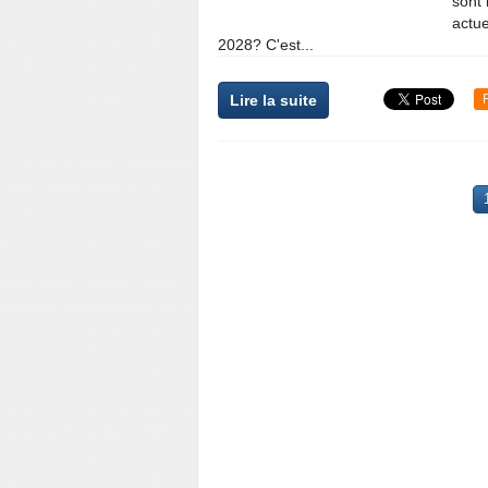
sont 
actue
2028? C'est...
Lire la suite