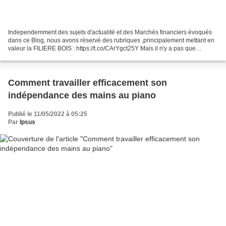
Independemment des sujets d'actualité et des Marchés financiers évoqués
dans ce Blog, nous avons réservé des rubriques ,principalement mettant en
valeur la FILIERE BOIS : https://t.co/CArYgct25Y Mais il n'y a pas que
l'Esthetique d'un projet ,si on veut...
Comment travailler efficacement son
indépendance des mains au piano
Publié le 11/05/2022 à 05:25
Par
Ipsus