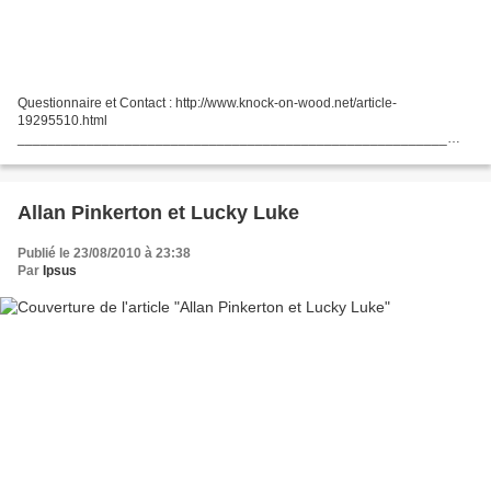
Questionnaire et Contact : http://www.knock-on-wood.net/article-
19295510.html
________________________________________________________
Maison en Ossature Bois ( 80 m2 ) , fabriquée dans l'atelier de Vendée :
http://0z.fr/STvse
Allan Pinkerton et Lucky Luke
Publié le 23/08/2010 à 23:38
Par
Ipsus