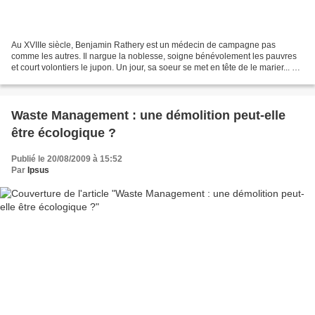
Au XVIIIe siècle, Benjamin Rathery est un médecin de campagne pas
comme les autres. Il nargue la noblesse, soigne bénévolement les pauvres
et court volontiers le jupon. Un jour, sa soeur se met en tête de le marier... Au
lendemain de 1968, Jacques Brel...
Waste Management : une démolition peut-elle
être écologique ?
Publié le 20/08/2009 à 15:52
Par
Ipsus