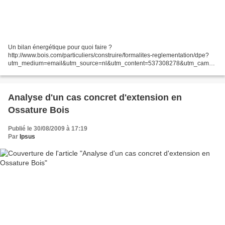
Un bilan énergétique pour quoi faire ?
http://www.bois.com/particuliers/construire/formalites-reglementation/dpe?
utm_medium=email&utm_source=nl&utm_content=537308278&utm_campa
ign=2010-01-GP+_+uulrw&utm_term=Consultezlesommairedecedossier La
maison en...
Analyse d'un cas concret d'extension en
Ossature Bois
Publié le 30/08/2009 à 17:19
Par
Ipsus