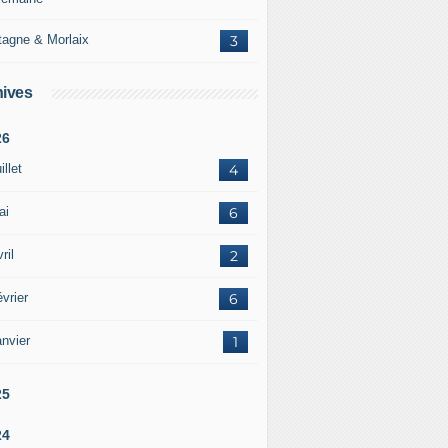
tagne & Morlaix
3
ives
26
illet
4
ai
6
ril
2
vrier
6
nvier
1
25
24