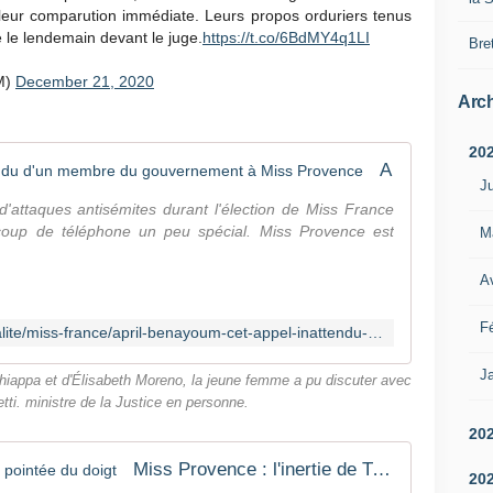
leur comparution immédiate. Leurs propos orduriers tenus
s
 le lendemain devant le juge.
https://t.co/6BdMY4q1LI
s
Bre
'
M)
December 21, 2020
a
Arch
v
è
20
r
April Benayoum : cet appel inattendu d'un membre du gouvernement à Miss Provence
e
Ju
n
d'attaques antisémites durant l'élection de Miss France
t
oup de téléphone un peu spécial. Miss Provence est
M
t
o
Av
u
t
Fé
e
https://www.closermag.fr/tv-tele-realite/miss-france/april-benayoum-cet-appel-inattendu-d-un-membre-du-gouvernement-a-miss-provence-1218242
s
c
Ja
hiappa et d'Élisabeth Moreno, la jeune femme a pu discuter avec
o
ti. ministre de la Justice en personne.
n
20
s
i
Miss Provence : l'inertie de Twitter pointée du doigt
20
d