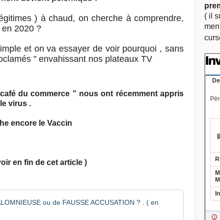
pre
( il 
légitimes ) à chaud, on cherche à comprendre,
menu
à en 2020 ?
curs
simple et on va essayer de voir pourquoi , sans
proclamés " envahissant nos plateaux TV
 café du commerce " nous ont récemment appris
e virus .
he encore le Vaccin
cet article )
LE DÉLIT
N