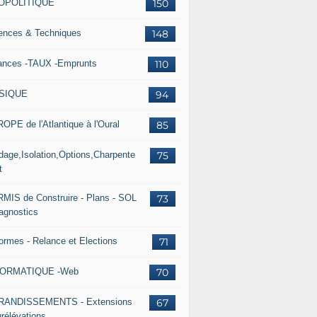
OPOLITIQUE
150
ences & Techniques
148
ances -TAUX -Emprunts
110
SIQUE
94
OPE de l'Atlantique à l'Oural
85
dage,Isolation,Options,Charpente
75
t
MIS de Construire - Plans - SOL
73
iagnostics
ormes - Relance et Elections
71
FORMATIQUE -Web
70
RANDISSEMENTS - Extensions
67
urélévations