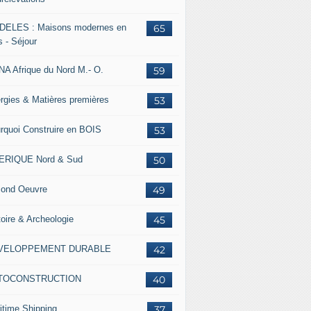
ELES : Maisons modernes en
65
s - Séjour
A Afrique du Nord M.- O.
59
rgies & Matières premières
53
rquoi Construire en BOIS
53
ERIQUE Nord & Sud
50
ond Oeuvre
49
toire & Archeologie
45
VELOPPEMENT DURABLE
42
TOCONSTRUCTION
40
itime Shipping
37