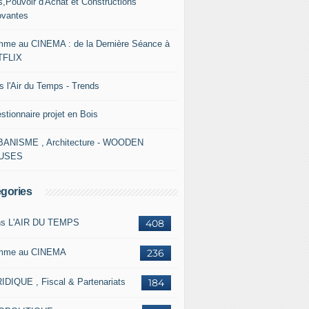
s,Pouvoir d'Achat et Constructions
ovantes
me au CINEMA : de la Dernière Séance à
TFLIX
s l'Air du Temps - Trends
stionnaire projet en Bois
ANISME , Architecture - WOODEN
USES
gories
s L'AIR DU TEMPS
408
mme au CINEMA
236
IDIQUE , Fiscal & Partenariats
184