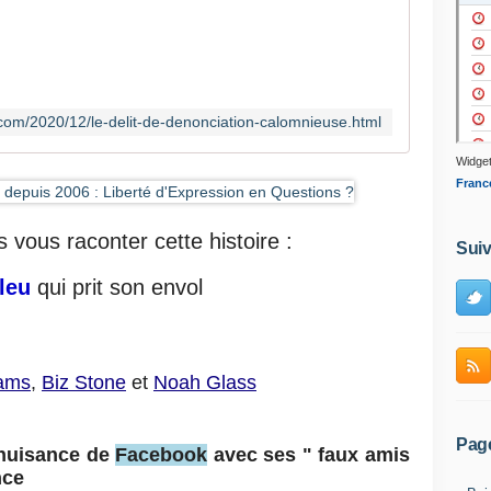
o
t
r
e
s
com/2020/12/le-delit-de-denonciation-calomnieuse.html
o
c
Widget
i
Franc
é
t
vous raconter cette histoire :
é
Suiv
v
bleu
qui prit son envol
o
i
t
s
e
iams
,
Biz Stone
et
Noah Glass
m
u
l
Pag
 nuisance de
Facebook
avec ses " faux amis
t
ence
i