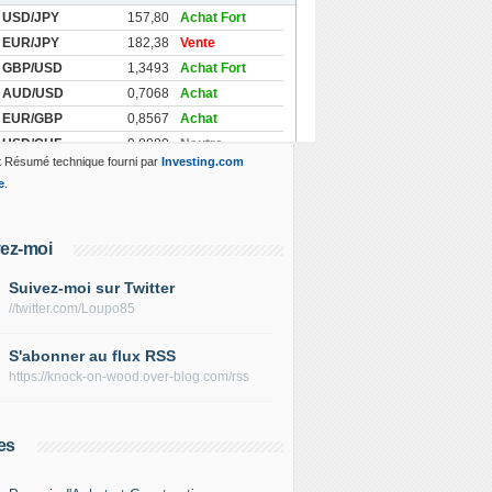
 Résumé technique fourni par
Investing.com
e
.
ez-moi
Suivez-moi sur Twitter
//twitter.com/Loupo85
S'abonner au flux RSS
https://knock-on-wood.over-blog.com/rss
es