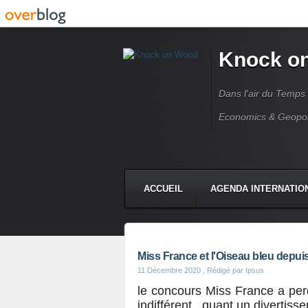
Knock o
Dans l'air du Temps
Economics & Geopoli
ACCUEIL
AGENDA INTERNATIO
Miss France et l'Oiseau bleu depui
11 Décembre 2020
, Rédigé par Ipsus
le concours Miss France a per
indifférent , quant un divertis