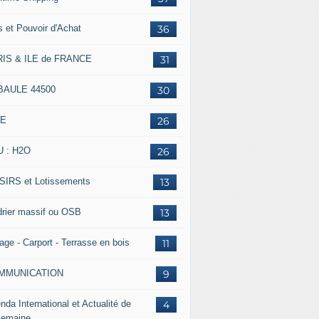
s et Pouvoir d'Achat
36
IS & ILE de FRANCE
31
BAULE 44500
30
IE
26
 : H2O
26
SIRS et Lotissements
13
rier massif ou OSB
13
age - Carport - Terrasse en bois
11
MMUNICATION
9
nda International et Actualité de
4
Semaine