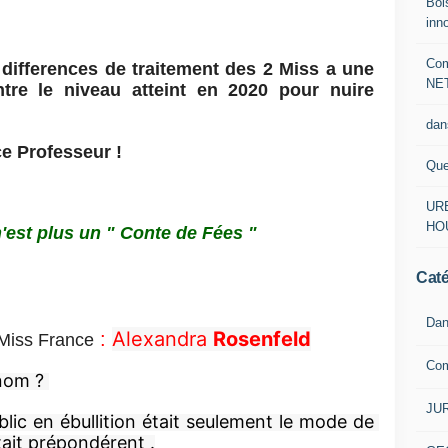
Boi
p
inn
l
i
Com
differences de traitement des 2 Miss a une
e
NE
ntre le niveau atteint en 2020 pour nuire
r
l
dan
e
e Professeur !
s
Que
a
c
URB
c
HO
s un " Conte de Fées "
u
s
a
Caté
t
i
Dan
o
Alexandra 
Rosenfeld
:
Miss France
n
Co
s
nom ? 
,
JUR
l
blic en ébullition était seulement le mode de 
e
tait prépondérent .