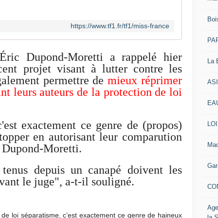
,
m
Boi
a
https://www.tf1.fr/tf1/miss-france
i
PAR
s
d
Éric Dupond-Moretti
a rappelé hier
La 
o
cent
projet visant à lutter contre les
n
galement permettre de
mieux réprimer
t
AS
nt leurs auteurs de la protection de loi
l
e
EAU
s
c
c'est exactement ce genre de (propos)
LOI
o
topper en autorisant leur comparution
n
Mad
c Dupond-Moretti.
s
é
Gar
 tenus depuis un canapé doivent les
q
u
nt le juge", a-t-il souligné.
CO
e
n
c
Age
 de loi séparatisme, c’est exactement ce genre de haineux
e
la 