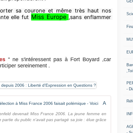
s
GE
d
orter sa courone et même très haut nos 
é
Sci
Miss Europe
nte elle fut 
,sans enflammer 
n
o
Fin
n
c
MU
i
a
EUR
t
tes
" ne s'intéressent pas à Fort Boyard ,car
i
rticiper sereinement .
Bar
o
,Toi
n
s
PER
e
- D
n
d
Réf
e
Alexandra Rosenfeld : quand son élection à Miss France 2006 faisait polémique - Voici
h
nfeld devenait Miss France 2006. La jeune femme en
o
IN
partie du public n'avait pas partagé sa joie : élue grâce
r
s
AG
d
- S