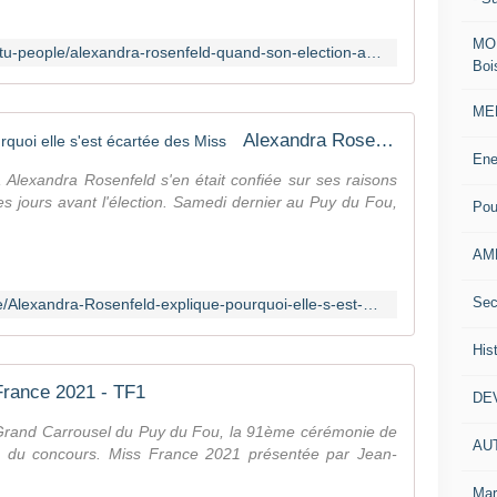
e
t
MOD
https://www.voici.fr/news-people/actu-people/alexandra-rosenfeld-quand-son-election-a-miss-france-2006-faisait-polemique-648556
o
Boi
u
t
MEN
c
Alexandra Rosenfeld explique pourquoi elle s'est écartée des Miss
o
Ene
n
 Alexandra Rosenfeld s'en était confiée sur ses raisons
t
s jours avant l'élection. Samedi dernier au Puy du Fou,
Pou
e
x
AM
t
e
Sec
https://www.parismatch.com/People/Alexandra-Rosenfeld-explique-pourquoi-elle-s-est-ecartee-des-Miss-1717959
j
u
r
His
i
France 2021 - TF1
d
DE
i
Grand Carrousel du Puy du Fou, la 91ème cérémonie de
q
AU
s du concours. Miss France 2021 présentée par Jean-
u
e
Mar