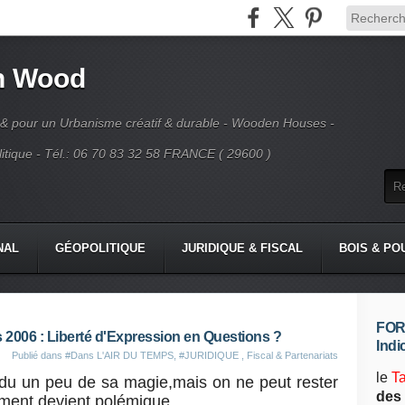
n Wood
 & pour un Urbanisme créatif & durable - Wooden Houses -
tique - Tél.: 06 70 83 32 58 FRANCE ( 29600 )
NAL
GÉOPOLITIQUE
JURIDIQUE & FISCAL
BOIS & PO
FORE
s 2006 : Liberté d'Expression en Questions ?
Indi
Publié dans
#Dans L'AIR DU TEMPS
,
#JURIDIQUE , Fiscal & Partenariats
le
T
du un peu de sa magie,mais on ne peut rester
des 
sement devient polémique .