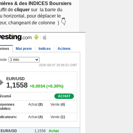
mières & des INDICES Boursiers
suffit de
cliquer
sur
la barre du
 horizontal, pour déplacer le
👇
eur, changeant de colonne )
 DE DÉNONCIATION CALOMNIEUSE ou de FAUSSE ACCUSAT