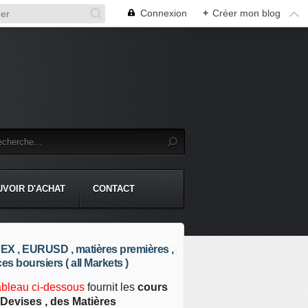
Connexion
+
Créer mon blog
UVOIR D'ACHAT
CONTACT
X , EURUSD , matières premières ,
ces boursiers ( all Markets )
ableau ci-dessous
fournit les
cours
Devises , des Matières