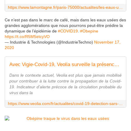
https://www.lamontagne.fr/paris-75000/actualites/les-eaux-usees-un-indicateur-precoce-en-cas-de-reprise-de-l-epidemie_13888560/
Ce n’est pas dans le marc de café, mais dans les eaux usées des
grandes agglomérations que nous pourrons peut-être prédire la
dynamique de l’épidémie de
#COVID19
.
#Obepine
https://t.co/R5M5etcyVO
— Industrie & Technologies (@IndustrieTechno)
November 17,
2020
Avec Vigie-Covid-19, Veolia surveille la présence du SARS-CoV-2 dans les eaux usées
Dans le contexte actuel, Veolia est plus que jamais mobilisé
pour contribuer à la lutte contre la propagation de la Covid-
19. Indicateur d'alerte précoce de la circulation probable du
virus dans la
https://www.veolia.com/fr/actualites/covid-19-detection-sars-cov2-eaux-usees