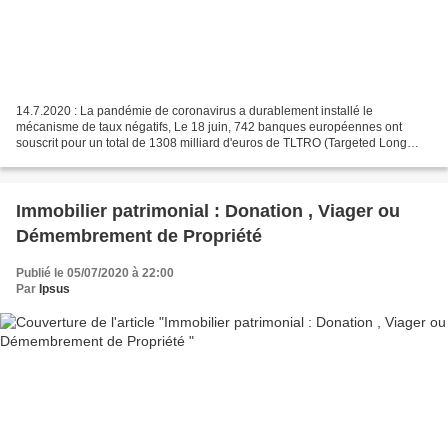
14.7.2020 : La pandémie de coronavirus a durablement installé le
mécanisme de taux négatifs, Le 18 juin, 742 banques européennes ont
souscrit pour un total de 1308 milliard d'euros de TLTRO (Targeted Long
Term Refinancing Operation) pour trois ans à compter...
Immobilier patrimonial : Donation , Viager ou
Démembrement de Propriété
Publié le 05/07/2020 à 22:00
Par
Ipsus