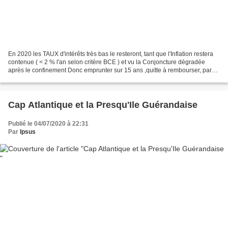
En 2020 les TAUX d'intérêts très bas le resteront, tant que l'Inflation restera
contenue ( < 2 % l'an selon critère BCE ) et vu la Conjoncture dégradée
après le confinement Donc emprunter sur 15 ans ,quitte à rembourser, par
ANTICIPATION sans pénalités...
Cap Atlantique et la Presqu'Ile Guérandaise
Publié le 04/07/2020 à 22:31
Par
Ipsus