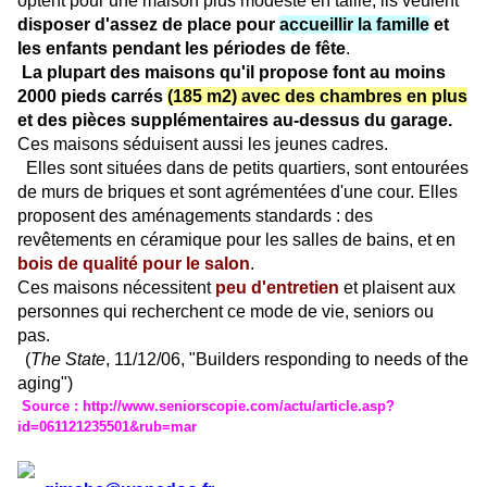
optent pour une maison plus modeste en taille, ils veulent
disposer d'assez de place pour
accueillir la famille
et
les enfants pendant les périodes de fête
.
La plupart des maisons qu'il propose font au moins
2000 pieds carrés
(185 m2) avec des chambres en plus
et des pièces supplémentaires au-dessus du garage.
Ces maisons séduisent aussi les jeunes cadres.
Elles sont situées dans de petits quartiers, sont entourées
de murs de briques et sont agrémentées d'une cour. Elles
proposent des aménagements standards : des
revêtements en céramique pour les salles de bains, et en
bois de qualité pour le salon
.
Ces maisons nécessitent
peu d'entretien
et plaisent aux
personnes qui recherchent ce mode de vie, seniors ou
pas.
(
The State
, 11/12/06, "Builders responding to needs of the
aging")
Source :
http://www.seniorscopie.com/actu/article.asp?
id=061121235501&rub=mar