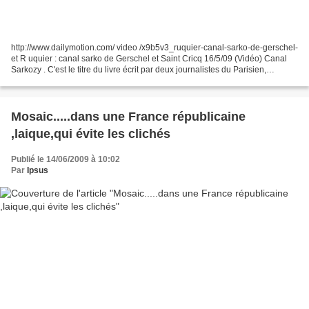
http://www.dailymotion.com/ video /x9b5v3_ruquier-canal-sarko-de-gerschel-
et R uquier : canal sarko de Gerschel et Saint Cricq 16/5/09 (Vidéo) Canal
Sarkozy . C'est le titre du livre écrit par deux journalistes du Parisien,
Renaud Saint-Cricq , qui s'occupe...
Mosaic.....dans une France républicaine
,laique,qui évite les clichés
Publié le 14/06/2009 à 10:02
Par
Ipsus