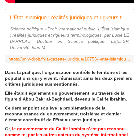
L'État islamique : réalités juridiques et rigueurs terminologiques
Science politique - Droit international public. L'État islamique
: réalités juridiques et rigueurs terminologiques, par Lucie LE
BARREAU, Docteur en Science politique, E@D-SP,
Université Jean M...
https://univ-droit.fr/la-gazette-juridique/10753-l-etat-islamique-realites-juridiques-et-rigueurs-terminologiques
Dans la pratique, l’organisation contrôle le territoire et les
populations qui y vivent, réunissant ainsi les deux premiers
critères juridiques susmentionnés.
Elle établit également un gouvernement, au travers de la
figure d’Abou Bakr al-Baghdadi, devenu le Calife Ibrahim.
Ce dernier point soulève la problématique de la
reconnaissance du gouvernement, troisième et dernier
élément constitutif de l’Etat au sens juridique.
Or,
le gouvernement du Calife Ibrahim n’est pas reconnu
comme tel par les autres acteurs du système international