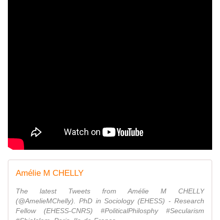
Amélie M CHELLY
The latest Tweets from Amélie M CHELLY
(@AmelieMChelly). PhD in Sociology (EHESS) - Research
Fellow (EHESS-CNRS) #PoliticalPhilosphy #Secularism