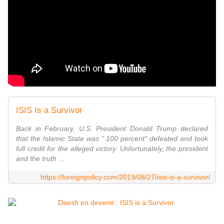
ISIS Is a Survivor
Back in February, U.S. President Donald Trump declared
that the Islamic State was " 100 percent" defeated and took
full credit for the alleged victory. Unfortunately, the president
and the truth ...
https://foreignpolicy.com/2019/08/27/isis-is-a-survivor/