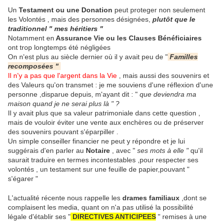
Un
Testament ou une Donation
peut proteger non seulement
les Volontés , mais des personnes désignées,
plutôt que le
traditionnel " mes héritiers "
Notamment en
Assurance Vie ou les Clauses Bénéficiaires
ont trop longtemps été négligées
On n'est plus au siècle dernier où il y avait peu de "
Familles
recomposées "
Il n'y a pas que l'argent dans la Vie
, mais aussi des souvenirs et
des Valeurs qu'on transmet : je me souviens d'une réflexion d'une
personne ,disparue depuis, m'ayant dit : "
que deviendra ma
maison quand je ne serai plus là " ?
Il y avait plus que sa valeur patrimoniale dans cette question ,
mais de vouloir éviter une vente aux enchères ou de préserver
des souvenirs pouvant s'éparpiller .
Un simple conseiller financier ne peut y répondre et je lui
suggérais d'en parler au
Notaire
, avec "
ses mots à elle "
qu'il
saurait traduire en termes incontestables ,pour respecter ses
volontés , un testament sur une feuille de papier,pouvant "
s'égarer "
L'actualité récente nous rappelle les
drames familiaux
,dont se
complaisent les media, quant on n'a pas utilisé la possibilité
légale d'établir ses "
DIRECTIVES ANTICIPEES
" remises à une