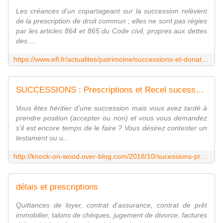
Les créances d'un copartageant sur la succession relèvent
de la prescription de droit commun ; elles ne sont pas régies
par les articles 864 et 865 du Code civil, propres aux dettes
des ...
https://www.efl.fr/actualites/patrimoine/successions-et-donations/details.html?ref=ui-c4800260-bc51-41ad-b26c-26b5d750c705
SUCCESSIONS : Prescriptions et Recel sucessoral
Vous êtes héritier d'une succession mais vous avez tardé à
prendre position (accepter ou non) et vous vous demandez
s'il est encore temps de le faire ? Vous désirez contester un
testament ou u...
http://knock-on-wood.over-blog.com/2018/10/sucessions-prescriptions-et-recel-sucessoral.html
délais et prescriptions
Quittances de loyer, contrat d'assurance, contrat de prêt
immobilier, talons de chèques, jugement de divorce, factures