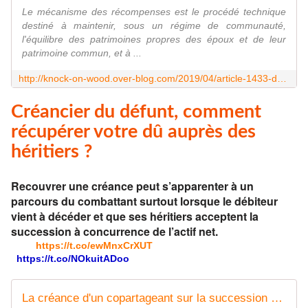
Le mécanisme des récompenses est le procédé technique
destiné à maintenir, sous un régime de communauté,
l'équilibre des patrimoines propres des époux et de leur
patrimoine commun, et à ...
http://knock-on-wood.over-blog.com/2019/04/article-1433-du-code-civil-et-preuve-des-recompenses-reclamees-par-un-epoux-a-la-communaute.html
Créancier du défunt, comment
récupérer votre dû auprès des
héritiers ?
Recouvrer une créance peut s’apparenter à un
parcours du combattant surtout lorsque le débiteur
vient à décéder et que ses héritiers acceptent la
succession à concurrence de l’actif net.
https://t.co/ewMnxCrXUT
https://t.co/NOkuitADoo
La créance d'un copartageant sur la succession est soumise à la prescription de droit commun