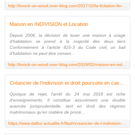
http://knock-on-wood.over-blog.com/2017/10/la-licitation-fin-de-l-indivision.html
Maison en INDIVISION et Location
Depuis 2006, la décision de louer une maison à usage
d'habitation se prend à la majorité des deux tiers
Conformément à l'article 815-3 du Code civil, un bail
d'habitation ne peut être consen...
http://knock-on-wood.over-blog.com/2019/02/maison-en-indivision-et-location.html
Créancier de l'indivision et droit poursuite en cas de procédure collective postérieure à la naissance de l'indivision
Quoique de rejet, l'arrêt du 24 mai 2018 est riche
d'enseignements. Il constitue assurément une double
avancée jurisprudentielle, tant en droit des régimes
matrimoniaux qu'en matière de procé...
https://www.dalloz-actualite.fr/flash/creancier-de-l-indivision-et-droit-poursuite-en-cas-de-procedure-collective-p