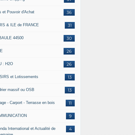
s et Pouvoir d'Achat
36
IS & ILE de FRANCE
31
BAULE 44500
30
IE
26
 : H2O
26
SIRS et Lotissements
13
rier massif ou OSB
13
age - Carport - Terrasse en bois
11
MMUNICATION
9
nda International et Actualité de
4
Semaine