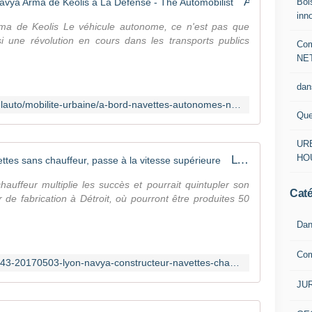
A bord des navettes autonomes Navya Arma de Keolis à La Défense - The Automobilist
Boi
inn
ma de Keolis Le véhicule autonome, ce n'est pas que
ssi une révolution en cours dans les transports publics
Com
NE
dan
https://theautomobilist.fr/autour-de-lauto/mobilite-urbaine/a-bord-navettes-autonomes-navya-arma-de-keolis-a-defense-160688
Que
URB
HO
Lyon: Navya, constructeur de navettes sans chauffeur, passe à la vitesse supérieure
auffeur multiplie les succès et pourrait quintupler son
Caté
ier de fabrication à Détroit, où pourront être produites 50
Dan
Co
http://www.20minutes.fr/lyon/2061343-20170503-lyon-navya-constructeur-navettes-chauffeur-passe-vitesse-superieure
JUR