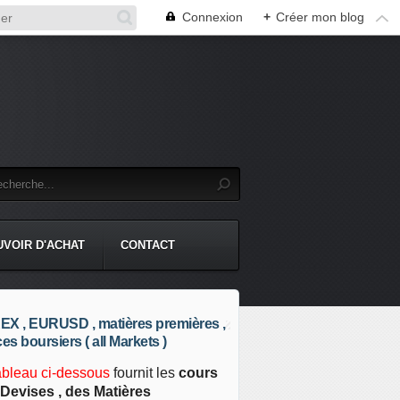
Connexion
+
Créer mon blog
UVOIR D'ACHAT
CONTACT
X , EURUSD , matières premières ,
ces boursiers ( all Markets )
ableau ci-dessous
fournit les
cours
Devises , des Matières