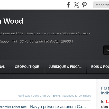
n Wood
 & pour un Urbanisme créatif & durable - Wooden Houses -
tique - Tél.: 06 70 83 32 58 FRANCE ( 29600 )
NAL
GÉOPOLITIQUE
JURIDIQUE & FISCAL
BOIS & PO
FORE
Indi
Publié dans
#Dans L'AIR DU TEMPS
,
#Sciences & Techniques
le
T
Navya présente autonom Cab, le premier robot taxi
des 