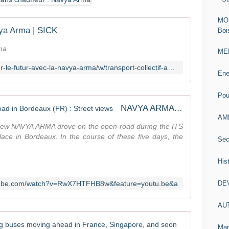
C
o
MOD
m
vya Arma | SICK
Boi
m
e
ma
MEN
n
t
https://www.sick.com/fr/fr/arme-pour-le-futur-avec-la-navya-arma/w/transport-collectif-autonome-navya-arma-vehicule/
s
Ene
-
S
Pou
o
NAVYA ARMA Fleet on the open-road in Bordeaux (FR) : Street views
h
AM
j
 new NAVYA ARMA drove on the open-road during the ITS
o
ce in Bordeaux. In the course of these five days, the
Sec
a
R
His
o
b
utube.com/watch?v=RwX7HTFHB8w&feature=youtu.be&a
DE
o
t
AU
B
u
NAVYA's A
s
Mar