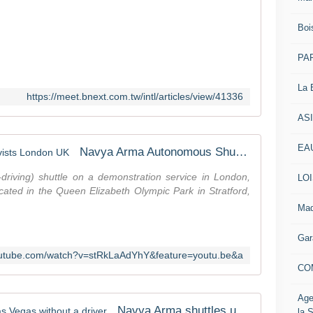
P
B
r
Boi
y
o
F
j
PAR
e
e
l
c
i
La 
t
https://meet.bnext.com.tw/intl/articles/view/41336
c
(
i
AS
@
a
a
n
EAU
u
Navya Arma Autonomous Shuttle vists London UK
a
t
H
riving) shuttle on a demonstration service in London,
o
LOI
s
ated in the Queen Elizabeth Olympic Park in Stratford,
m
u
a
Mad
D
t
a
e
Gar
t
d
outube.com/watch?v=stRkLaAdYhY&feature=youtu.be&a
e
b
CO
：
u
0
s
8
Age
f
Navya Arma shuttles us around Las Vegas without a driver
/
la 