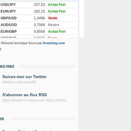
 Résumé technique fourni par
Investing.com
e
.
ez-moi
Suivez-moi sur Twitter
//twitter.com/Loupo85
S'abonner au flux RSS
https://knock-on-wood.over-blog.com/rss
es