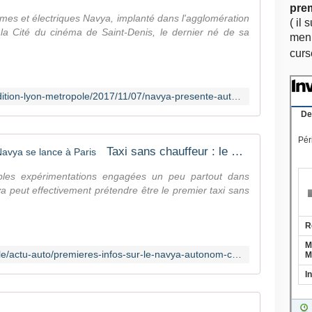
pre
mes et électriques Navya, implanté dans l'agglomération
( il 
 la Cité du cinéma de Saint-Denis, le dernier né de sa
menu
curs
http://www.leprogres.fr/rhone-69-edition-lyon-metropole/2017/11/07/navya-presente-autonom-cab-le-premier-robot-taxi
Taxi sans chauffeur : le Français Navya se lance à Paris
bles expérimentations engagées un peu partout dans
a peut effectivement prétendre être le premier taxi sans
https://www.challenges.fr/automobile/actu-auto/premieres-infos-sur-le-navya-autonom-cab-le-robot-taxi-electrique-sans-chauffeur_511930