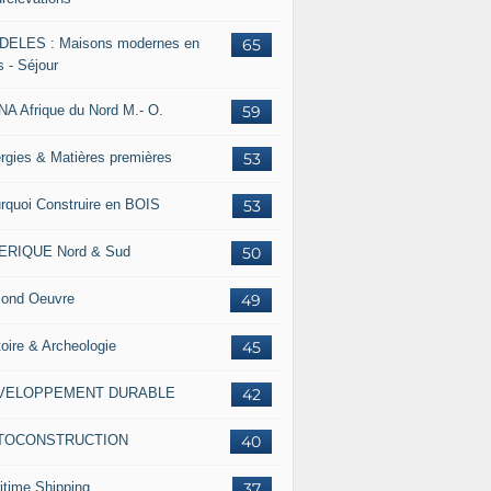
ELES : Maisons modernes en
65
s - Séjour
A Afrique du Nord M.- O.
59
rgies & Matières premières
53
rquoi Construire en BOIS
53
ERIQUE Nord & Sud
50
ond Oeuvre
49
toire & Archeologie
45
VELOPPEMENT DURABLE
42
TOCONSTRUCTION
40
RMA project: Self-driving buses moving ahead in France, 
itime Shipping
37