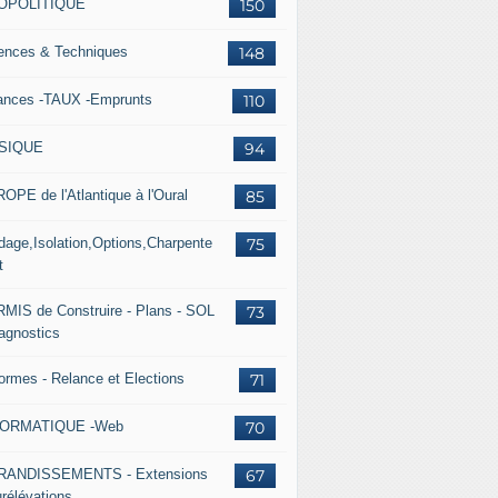
OPOLITIQUE
150
ences & Techniques
148
ances -TAUX -Emprunts
110
SIQUE
94
OPE de l'Atlantique à l'Oural
85
dage,Isolation,Options,Charpente
75
bus is in Lyon, receiving training for Navya ARMA shuttle op
t
MIS de Construire - Plans - SOL
73
iagnostics
ormes - Relance et Elections
71
FORMATIQUE -Web
70
RANDISSEMENTS - Extensions
67
urélévations