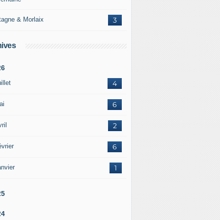
tagne & Morlaix
3
ives
26
illet
4
ai
6
ril
2
vrier
6
nvier
1
25
24