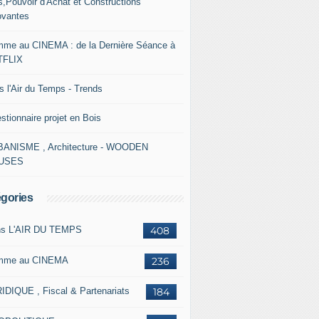
s,Pouvoir d'Achat et Constructions
ovantes
me au CINEMA : de la Dernière Séance à
TFLIX
s l'Air du Temps - Trends
stionnaire projet en Bois
ANISME , Architecture - WOODEN
USES
gories
s L'AIR DU TEMPS
408
mme au CINEMA
236
IDIQUE , Fiscal & Partenariats
184