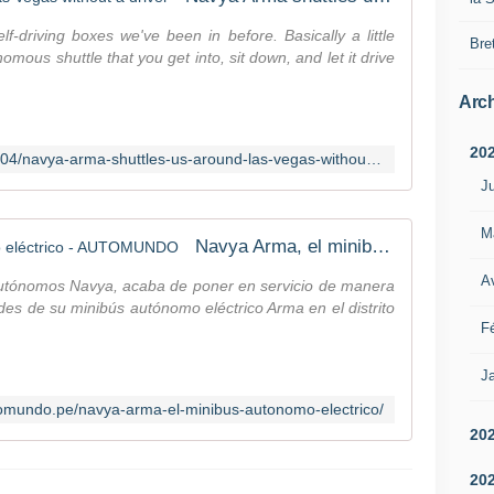
i
0
)
f-driving boxes we've been in before. Basically a little
8
Bre
o
omous shuttle that you get into, sit down, and let it drive
/
n
2
I
Arch
0
n
1
s
7
20
https://www.autoblog.com/2017/01/04/navya-arma-shuttles-us-around-las-vegas-without-a-driver/
t
F
a
Ju
r
g
e
r
M
n
Navya Arma, el minibús autónomo eléctrico - AUTOMUNDO
a
c
m
Av
h
 autónomos Navya, acaba de poner en servicio de manera
:
s
des de su minibús autónomo eléctrico Arma en el distrito
"
t
Fé
T
a
e
r
Ja
a
t
m
tomundo.pe/navya-arma-el-minibus-autonomo-electrico/
u
R
20
p
o
N
b
20
A
o