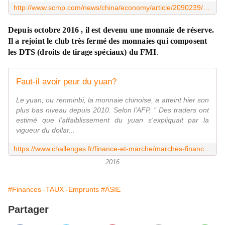
http://www.scmp.com/news/china/economy/article/2090239/china-making-full-convertibility-its-currency-priority-will-ease
Depuis octobre 2016 , il est devenu une monnaie de réserve.
Il a rejoint le club très fermé des monnaies qui composent
les DTS (droits de tirage spéciaux) du FMI
.
Faut-il avoir peur du yuan?
Le yuan, ou renminbi, la monnaie chinoise, a atteint hier son
plus bas niveau depuis 2010. Selon l'AFP, " Des traders ont
estimé que l'affaiblissement du yuan s'expliquait par la
vigueur du dollar...
https://www.challenges.fr/finance-et-marche/marches-financiers/faut-il-craindre-la-baisse-du-yuan-nouvelle-monnaie-de-reserve_432402
2016
#Finances -TAUX -Emprunts
#ASIE
Partager