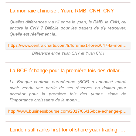
La monnaie chinoise : Yuan, RMB, CNH, CNY
Quelles différences y a t'il entre le yuan, le RMB, le CNH, ou
encore le CNY ? Difficile pour les traders de s'y retrouver.
Quelle est réellement la...
https://www.centralcharts.com/fr/forums/1-forex/647-la-monnaie-chinoise-yuan-rmb-cnh-cny
Différence entre Yuan CNY et Yuan CNH
La BCE échange pour la première fois des dollars contre des yuans
La Banque centrale européenne (BCE) a annoncé mardi
avoir vendu une partie de ses réserves en dollars pour
acquérir pour la première fois des yuans, signe de
l'importance croissante de la monn...
http://www.businessbourse.com/2017/06/15/bce-echange-premiere-dollars-contre-yuans/
London still ranks first for offshore yuan trading, with Singapore in 5th place